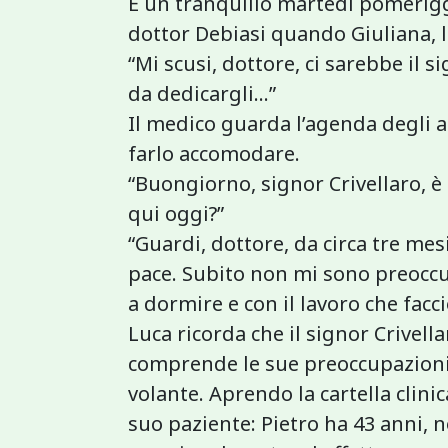
È un tranquillo martedì pomerigg
dottor Debiasi quando Giuliana, l
“Mi scusi, dottore, ci sarebbe il 
da dedicargli…”
Il medico guarda l’agenda degli 
farlo accomodare.
“Buongiorno, signor Crivellaro, è
qui oggi?”
“Guardi, dottore, da circa tre mes
pace. Subito non mi sono preocc
a dormire e con il lavoro che fac
Luca ricorda che il signor Crivell
comprende le sue preoccupazioni r
volante. Aprendo la cartella clini
suo paziente: Pietro ha 43 anni, 