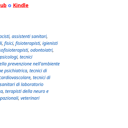
Pub
o
Kindle
cisti
,
assistenti sanitari
,
li
,
fisici
,
fisioterapisti
,
igienisti
ofisioterapisti
,
odontoiatri
,
psicologi
,
tecnici
della prevenzione nell'ambiente
ne psichiatrica
,
tecnici di
 cardiovascolare
,
tecnici di
 sanitari di laboratorio
ca
,
terapisti della neuro e
upazionali
,
veterinari