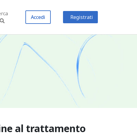
erca
Accedi
Registrati
gine al trattamento