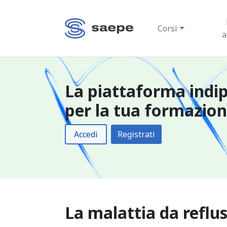
Corsi
a
La piattaforma indi
per la tua formazio
Accedi
Registrati
La malattia da reflu