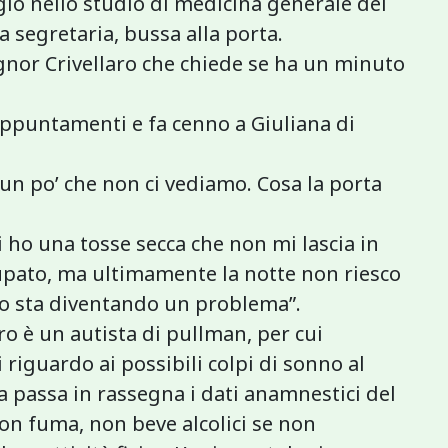
io nello studio di medicina generale del
a segretaria, bussa alla porta.
signor Crivellaro che chiede se ha un minuto
appuntamenti e fa cenno a Giuliana di
 un po’ che non ci vediamo. Cosa la porta
i ho una tosse secca che non mi lascia in
upato, ma ultimamente la notte non riesco
cio sta diventando un problema”.
aro è un autista di pullman, per cui
iguardo ai possibili colpi di sonno al
ca passa in rassegna i dati anamnestici del
non fuma, non beve alcolici se non