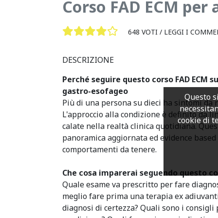
Corso FAD ECM per as
648 VOTI /
LEGGI I COMME
DESCRIZIONE
Perché seguire questo corso FAD ECM su
gastro-esofageo
Questo si
Più di una persona su dieci ha sintomi da 
necessitan
L'approccio alla condizione è definito da l
cookie di te
calate nella realtà clinica quotidiana. Que
panoramica aggiornata ed evidence based s
comportamenti da tenere.
Che cosa imparerai seguendo questo co
Quale esame va prescritto per fare diagno
meglio fare prima una terapia ex adiuvan
diagnosi di certezza? Quali sono i consigli 