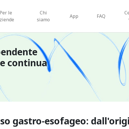
Per le
Chi
C
App
FAQ
ziende
siamo
pendente
ne continua
sso gastro-esofageo: dall'ori