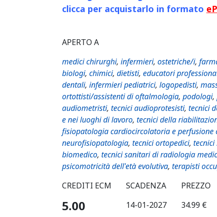
clicca per acquistarlo in formato
e
APERTO A
medici chirurghi
,
infermieri
,
ostetriche/i
,
farma
biologi
,
chimici
,
dietisti
,
educatori professiona
dentali
,
infermieri pediatrici
,
logopedisti
,
mass
ortottisti/assistenti di oftalmologia
,
podologi
,
audiometristi
,
tecnici audioprotesisti
,
tecnici 
e nei luoghi di lavoro
,
tecnici della riabilitazio
fisiopatologia cardiocircolatoria e perfusione
neurofisiopatologia
,
tecnici ortopedici
,
tecnici
biomedico
,
tecnici sanitari di radiologia medi
psicomotricità dell'età evolutiva
,
terapisti occ
CREDITI ECM
SCADENZA
PREZZO
5.00
14-01-2027
34.99 €