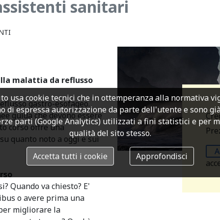
sistenti sanitari
NTI
lla malattia da reflusso
to usa cookie tecnici che in ottemperanza alla normativa v
reflusso gastro-esofageo.
o di espressa autorizzazione da parte dell'utente e sono già a
inee guida che devono essere
Cre
rze parti (Google Analytics) utilizzati a fini statistici e per 
sto corso offre una
Prez
qualità del sito stesso.
u quanto noto a oggi e sui
A
Accetta tutti i cookie
Approfondisci
acc
rso
si? Quando va chiesto? E'
tibus o avere prima una
per migliorare la