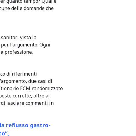
 per quanto tempo? Qual è
alcune delle domande che
 sanitari vista la
e per l'argomento. Ogni
ia professione.
co di riferimenti
l'argomento, due casi di
uestionario ECM randomizzato
oste corrette, oltre al
 di lasciare commenti in
da reflusso gastro-
to”,