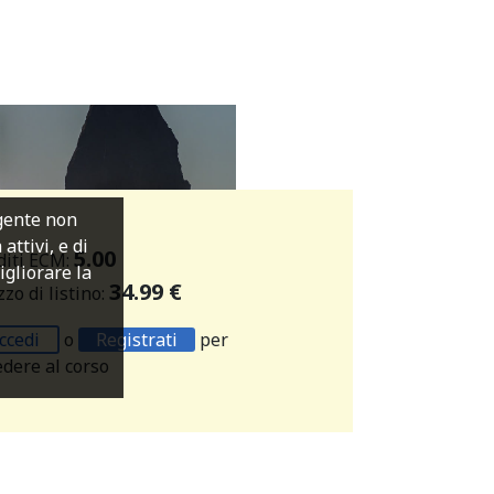
igente non
ttivi, e di
5.00
diti ECM:
migliorare la
34.99 €
zo di listino:
ccedi
o
Registrati
per
edere al corso