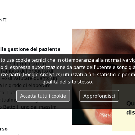
NTI
lla gestione del paziente
to usa cookie tecnici che in ottemperanza alla normativa v
a: è il primo scritto
o di espressa autorizzazione da parte dell'utente e sono già a
ll’ambito del progetto di
rze parti (Google Analytics) utilizzati a fini statistici e per 
tivo di valutare quanto un
qualità del sito stesso.
a in grado di elaborare
. Tutti i materiali del
Accetta tutti i cookie
Approfondisci
entualmente integrati dal
Qu
o Bettoli, uno dei massimi
di
rso