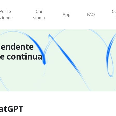
Per le
Chi
C
App
FAQ
ziende
siamo
pendente
ne continua
hatGPT