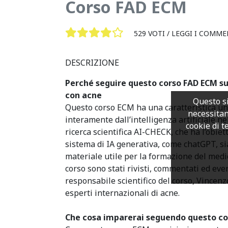
Corso FAD ECM
529 VOTI /
LEGGI I COMME
DESCRIZIONE
Perché seguire questo corso FAD ECM su
con acne
Questo si
Questo corso ECM ha una caratteristica unic
necessitan
interamente dall’intelligenza artificiale ne
cookie di te
ricerca scientifica AI-CHECK, che ha l’obiet
sistema di IA generativa, come chatGPT, si
materiale utile per la formazione del medico
corso sono stati rivisti, commentati ed ev
responsabile scientifico del corso, Vincenz
esperti internazionali di acne.
Che cosa imparerai seguendo questo co