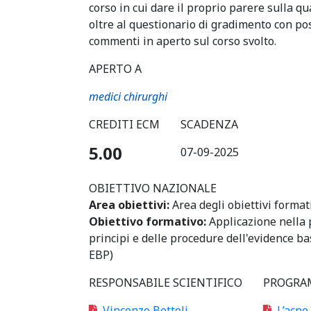
corso in cui dare il proprio parere sulla qual
oltre al questionario di gradimento con poss
commenti in aperto sul corso svolto.
APERTO A
medici chirurghi
CREDITI ECM
SCADENZA
5.00
07-09-2025
OBIETTIVO NAZIONALE
Area obiettivi:
Area degli obiettivi format
Obiettivo formativo:
Applicazione nella 
principi e delle procedure dell'evidence b
EBP)
RESPONSABILE SCIENTIFICO
PROGRA
Vincenzo Bettoli
L’acne