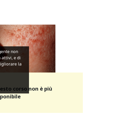
igente non
ttivi, e di
migliorare la
esto corso non è più
sponibile