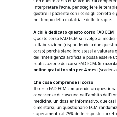
Con questo corso ECM acquisirai competen
interpretare l’acne, per scegliere le terapi
gestire il paziente con i consigli corretti 
nel tempo della malattia e delle terapie.
A chi è dedicato questo corso FAD ECM
Questo corso FAD ECM si rivolge ai medici 
collaborazione (rispondendo a due questiona
corso) perché siano loro stessi a valutare 
dell'intelligenza artificiale possa essere u
realizzazione dei corsi FAD ECM.
Si ricord
online gratuito solo per 4 mesi
(scadenza
Che cosa comprende il corso
Il corso FAD ECM comprende un questionari
conoscenze di ciascuno nell'ambito dell'inte
medicina, un dossier informativo, due casi d
cimentarsi, un questionario ECM randomizz
superamento al 75% delle risposte corrette