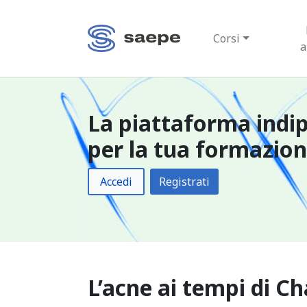
Corsi
a
La piattaforma indi
per la tua formazio
Accedi
Registrati
L’acne ai tempi di C