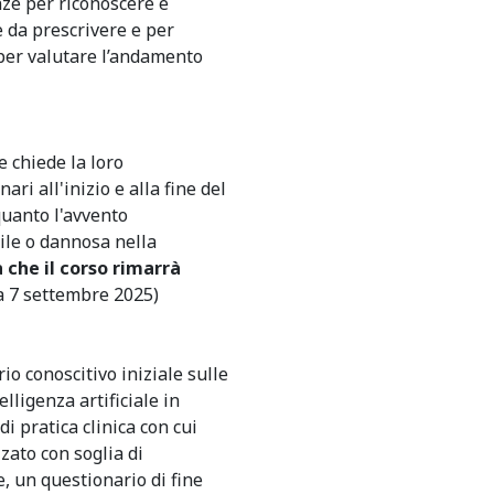
ze per riconoscere e
e da prescrivere e per
e per valutare l’andamento
e chiede la loro
ri all'inizio e alla fine del
quanto l'avvento
tile o dannosa nella
a che il corso rimarrà
 7 settembre 2025)
o conoscitivo iniziale sulle
lligenza artificiale in
i pratica clinica con cui
ato con soglia di
, un questionario di fine