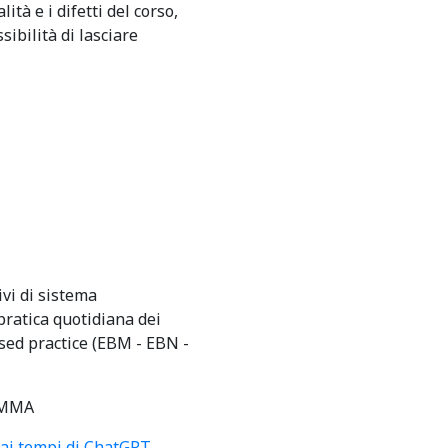
ità e i difetti del corso,
ibilità di lasciare
ivi di sistema
pratica quotidiana dei
ased practice (EBM - EBN -
MMA
 ai tempi di ChatGPT