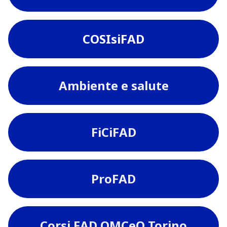
COSIsiFAD
Ambiente e salute
FiCiFAD
ProFAD
Corsi FAD OMCeO Torino