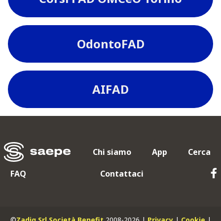
OdontoFAD
AIFAD
Chi siamo
App
Cerca
FAQ
Contattaci
©
Zadig Srl Società Benefit
2008-2026 |
Privacy
|
Cookie
|