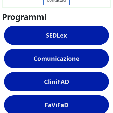
Contattaci
Programmi
SEDLex
Comunicazione
CliniFAD
FaViFaD