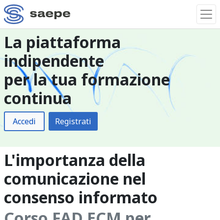
La piattaforma
indipendente
per la tua formazione
continua
Accedi
Registrati
L'importanza della
comunicazione nel
consenso informato
Corso FAD ECM per