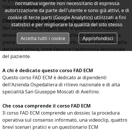
normativa vigente non necessitano di espressa
libero di scegliere.
autorizzazione da parte dell'utente e sono già attivi, e di
cookie di terze parti (Google Analytics) utilizzati a fini
Che cosa imparerai seguendo questo corso FAD?
statistici e per migliorare la qualità del sito stesso.
Nel corso viene spiegato quali e quante informazioni
devono essere trasmesse al paziente per garantire la
Accetta tutti i cookie
Approfondisci
piena libertà di scelta, il rapporto medico paziente nella
decisione clinica, come favorire l'autonomia decisionale
del paziente.
A chi è dedicato questo corso FAD ECM
Questo corso FAD ECM è dedicato ai dipendenti
dell'Azienda Ospedaliera di rilievo nazionale e di alta
specialità San Giuseppe Moscati di Avellino.
Che cosa comprende il corso FAD ECM
Il corso FAD ECM comprende un dossier, la procedura
operativa sul consenso informato, una videoclip, quattro
brevi scenari pratici e un questionario ECM