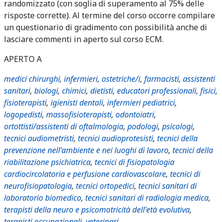
randomizzato (con soglia di superamento al 75% delle
risposte corrette). Al termine del corso occorre compilare
un questionario di gradimento con possibilità anche di
lasciare commenti in aperto sul corso ECM.
APERTO A
medici chirurghi
,
infermieri
,
ostetriche/i
,
farmacisti
,
assistenti
sanitari
,
biologi
,
chimici
,
dietisti
,
educatori professionali
,
fisici
,
fisioterapisti
,
igienisti dentali
,
infermieri pediatrici
,
logopedisti
,
massofisioterapisti
,
odontoiatri
,
ortottisti/assistenti di oftalmologia
,
podologi
,
psicologi
,
tecnici audiometristi
,
tecnici audioprotesisti
,
tecnici della
prevenzione nell'ambiente e nei luoghi di lavoro
,
tecnici della
riabilitazione psichiatrica
,
tecnici di fisiopatologia
cardiocircolatoria e perfusione cardiovascolare
,
tecnici di
neurofisiopatologia
,
tecnici ortopedici
,
tecnici sanitari di
laboratorio biomedico
,
tecnici sanitari di radiologia medica
,
terapisti della neuro e psicomotricità dell'età evolutiva
,
terapisti occupazionali
,
veterinari