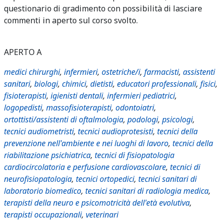
questionario di gradimento con possibilità di lasciare
commenti in aperto sul corso svolto.
APERTO A
medici chirurghi
,
infermieri
,
ostetriche/i
,
farmacisti
,
assistenti
sanitari
,
biologi
,
chimici
,
dietisti
,
educatori professionali
,
fisici
,
fisioterapisti
,
igienisti dentali
,
infermieri pediatrici
,
logopedisti
,
massofisioterapisti
,
odontoiatri
,
ortottisti/assistenti di oftalmologia
,
podologi
,
psicologi
,
tecnici audiometristi
,
tecnici audioprotesisti
,
tecnici della
prevenzione nell'ambiente e nei luoghi di lavoro
,
tecnici della
riabilitazione psichiatrica
,
tecnici di fisiopatologia
cardiocircolatoria e perfusione cardiovascolare
,
tecnici di
neurofisiopatologia
,
tecnici ortopedici
,
tecnici sanitari di
laboratorio biomedico
,
tecnici sanitari di radiologia medica
,
terapisti della neuro e psicomotricità dell'età evolutiva
,
terapisti occupazionali
,
veterinari