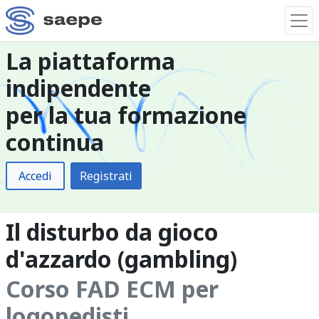
La piattaforma
indipendente
per la tua formazione
continua
Accedi
Registrati
Il disturbo da gioco
d'azzardo (gambling)
Corso FAD ECM per
logopedisti