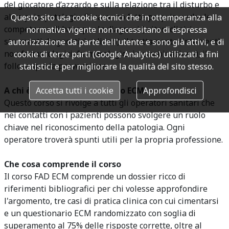
del giocatore d’azzardo e sulla relazione tra il disturbo e
altre psicopatologie. Si saranno fatte proprie anche le
Questo sito usa cookie tecnici che in ottemperanza alla
competenze di base per la diagnosi (criteri clinici e
normativa vigente non necessitano di espressa
strumenti diagnostici validati), il trattamento (interventi
autorizzazione da parte dell'utente e sono già attivi, e di
non farmacologici, farmacologici, in combinazione), il
cookie di terze parti (Google Analytics) utilizzati a fini
follow up e la prevenzione.
statistici e per migliorare la qualità del sito stesso.
Accetta tutti i cookie
Approfondisci
A chi è dedicato questo corso ECM
Questo corso si rivolge a tutti gli operatori sanitari che
nei contatti con i pazienti possono svolgere un ruolo
chiave nel riconoscimento della patologia. Ogni
operatore troverà spunti utili per la propria professione.
Che cosa comprende il corso
Il corso FAD ECM comprende un dossier ricco di
riferimenti bibliografici per chi volesse approfondire
l'argomento, tre casi di pratica clinica con cui cimentarsi
e un questionario ECM randomizzato con soglia di
superamento al 75% delle risposte corrette, oltre al