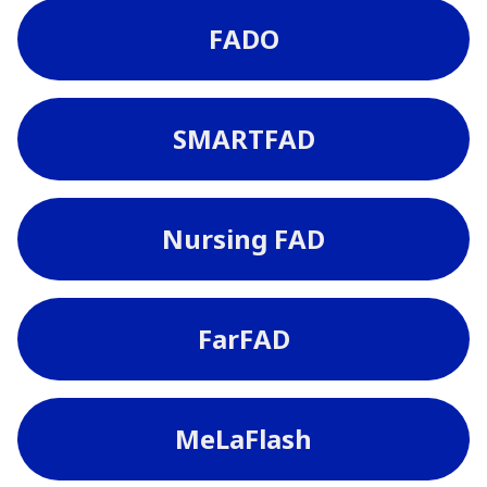
FADO
SMARTFAD
Nursing FAD
FarFAD
MeLaFlash