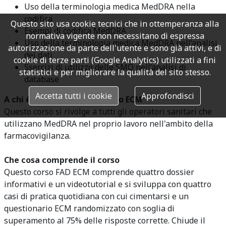
Uso della terminologia medica MedDRA nella
codifica
Questo sito usa cookie tecnici che in ottemperanza alla
Esempi di codifica MedDRA
normativa vigente non necessitano di espressa
Uso della terminologia medica MedDRA nell’analisi
autorizzazione da parte dell'utente e sono già attivi, e di
dei dati
cookie di terze parti (Google Analytics) utilizzati a fini
Ssercizi di utilizzo delle SMQ nell’analisi di
statistici e per migliorare la qualità del sito stesso.
database
Accetta tutti i cookie
Approfondisci
A chi è dedicato questo corso ECM
Questo corso si rivolge a tutti gli operatori sanitari che
utilizzano MedDRA nel proprio lavoro
nell'ambito della
farmacovigilanza.
Che cosa comprende il corso
Questo corso FAD ECM comprende quattro dossier
informativi e un videotutorial e si sviluppa con quattro
casi di pratica quotidiana con cui cimentarsi e un
questionario ECM randomizzato con soglia di
superamento al 75% delle risposte corrette. Chiude il