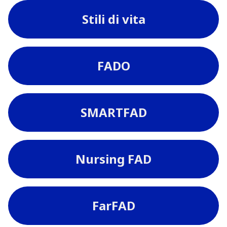
Stili di vita
FADO
SMARTFAD
Nursing FAD
FarFAD