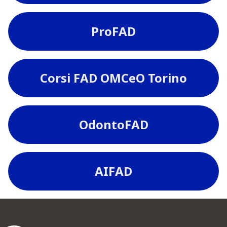
ProFAD
Corsi FAD OMCeO Torino
OdontoFAD
AIFAD