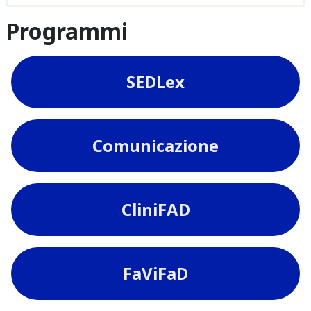
Programmi
SEDLex
Comunicazione
CliniFAD
FaViFaD