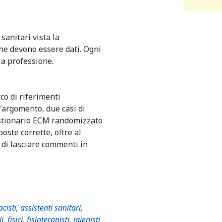
 sanitari vista la
 che devono essere dati. Ogni
ia professione.
co di riferimenti
l'argomento, due casi di
uestionario ECM randomizzato
oste corrette, oltre al
 di lasciare commenti in
cisti
,
assistenti sanitari
,
li
,
fisici
,
fisioterapisti
,
igienisti