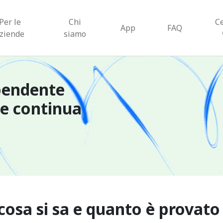
Per le
Chi
C
App
FAQ
ziende
siamo
pendente
ne continua
 cosa si sa e quanto è provato