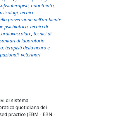
ofisioterapisti
,
odontoiatri
,
psicologi
,
tecnici
della prevenzione nell'ambiente
ne psichiatrica
,
tecnici di
 cardiovascolare
,
tecnici di
 sanitari di laboratorio
ca
,
terapisti della neuro e
upazionali
,
veterinari
ivi di sistema
pratica quotidiana dei
ased practice (EBM - EBN -