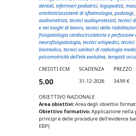
dentali
,
infermieri pediatrici
,
logopedisti
,
mass
ortottisti/assistenti di oftalmologia
,
podologi
,
audiometristi
,
tecnici audioprotesisti
,
tecnici 
e nei luoghi di lavoro
,
tecnici della riabilitazio
fisiopatologia cardiocircolatoria e perfusione
neurofisiopatologia
,
tecnici ortopedici
,
tecnici
biomedico
,
tecnici sanitari di radiologia medi
psicomotricità dell'età evolutiva
,
terapisti occ
CREDITI ECM
SCADENZA
PREZZO
5.00
31-12-2026
34.99 €
OBIETTIVO NAZIONALE
Area obiettivi:
Area degli obiettivi format
Obiettivo formativo:
Applicazione nella 
principi e delle procedure dell'evidence b
EBP)