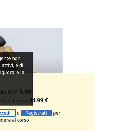
igente non
ttivi, e di
migliorare la
5.00
diti ECM:
34.99 €
zo di listino:
ccedi
o
Registrati
per
edere al corso