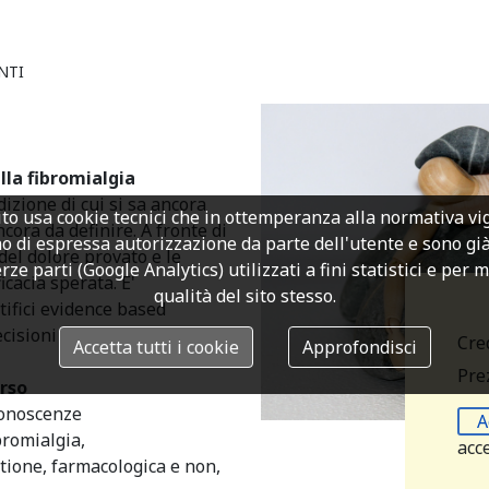
NTI
lla fibromialgia
izione di cui si sa ancora
to usa cookie tecnici che in ottemperanza alla normativa v
cora da definire. A fronte di
o di espressa autorizzazione da parte dell'utente e sono già a
del dolore provato e le
rze parti (Google Analytics) utilizzati a fini statistici e per 
cacia sperata. E'
qualità del sito stesso.
tifici evidence based
cisioni fondate.
Cre
Accetta tutti i cookie
Approfondisci
Prez
rso
conoscenze
A
bromialgia,
acc
tione, farmacologica e non,