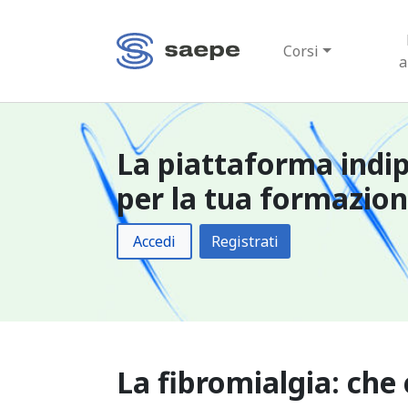
Corsi
a
La piattaforma indi
per la tua formazio
Accedi
Registrati
La fibromialgia: che