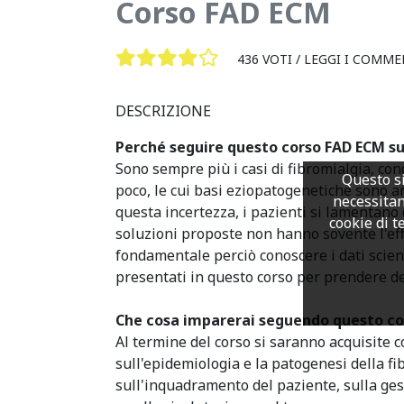
Corso FAD ECM
436 VOTI /
LEGGI I COMME
DESCRIZIONE
Perché seguire questo corso FAD ECM su
Sono sempre più i casi di fibromialgia, cond
Questo si
poco, le cui basi eziopatogenetiche sono an
necessitan
questa incertezza, i pazienti si lamentano 
cookie di te
soluzioni proposte non hanno sovente l'effi
fondamentale perciò conoscere i dati scien
presentati in questo corso per prendere de
Che cosa imparerai seguendo questo co
Al termine del corso si saranno acquisite 
sull'epidemiologia e la patogenesi della fi
sull'inquadramento del paziente, sulla ges