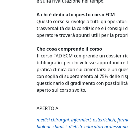
e sulla rivalutazione nel tempo.
A chi è dedicato questo corso ECM
Questo corso si rivolge a tutti gli operatori
trasversalità della condizione e i consigli
operatore troverà spunti utili per la propr
Che cosa comprende il corso
Il corso FAD ECM comprende un dossier ric
bibliografici per chi volesse approfondire 
pratica clinica con cui cimentarsi e un q
con soglia di superamento al 75% delle risp
questionario di gradimento con possibilità
aperto sul corso svolto.
APERTO A
medici chirurghi
,
infermieri
,
ostetriche/i
,
farma
biologi
,
chimici
,
dietisti
,
educatori professiona